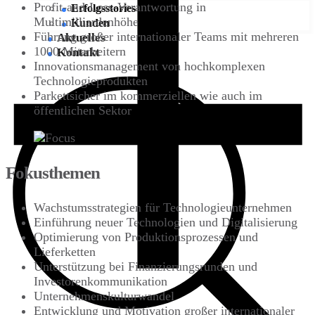
Profit-and-Loss-Verantwortung in
Erfolgsstories
Multimilliardenhöhe
Kunden
Führung großer internationaler Teams mit mehreren
Aktuelles
1000 Mitarbeitern
Kontakt
Innovationsmanagement von hochkomplexen
Technologieprodukten
Parkettsicher im kommerziellen wie auch im
öffentlichen Sektor
Fokusthemen
Wachstumsstrategien für Technologieunternehmen
Einführung neuer Technologien und Digitalisierung
Optimierung von Produktionsprozessen und
Lieferketten
Unterstützung bei Finanzierungsrunden und
Investorenkommunikation
Unternehmenskulturwandel
Entwicklung und Motivation großer internationaler