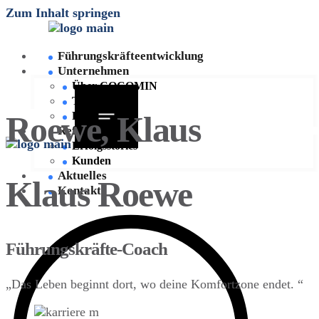
Zum Inhalt springen
Führungskräfte­entwicklung
Unternehmen
Über COCOMIN
Team
Roewe, Klaus
Karriere
Referenzen
Erfolgsstories
Kunden
Aktuelles
Klaus Roewe
Kontakt
Führungskräfte-Coach
„Das Leben beginnt dort, wo deine Komfortzone endet. “