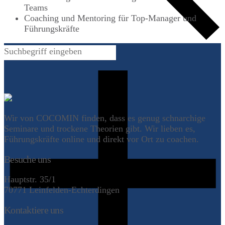
Teams
Coaching und Mentoring für Top-Manager und
Führungskräfte
Wir von COCOMIN finden, dass es genug schnarchige
Seminare und trockene Theorien gibt. Wir lieben es,
Führungskräfte online und direkt vor Ort zu coachen.
Besuche uns
Hauptstr. 35/1
70771 Leinfelden-Echterdingen
Kontaktiere uns