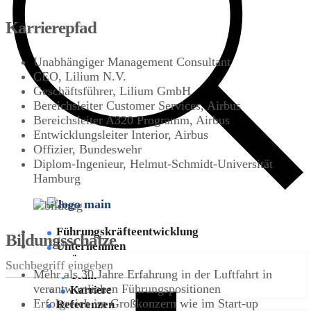
Karrierepfad
Unabhängiger Management Consultant
CEO, Lilium N.V.
Geschäftsführer, Lilium GmbH
Bereichsleiter Customer Services, Airbus
Bereichsleiter A320 Programm, Airbus
Entwicklungsleiter Interior, Airbus
Offizier, Bundeswehr
Diplom-Ingenieur, Helmut-Schmidt-Universität
Hamburg
Führungskräfte­entwicklung
Bildungsschätze
Unternehmen
Über COCOMIN
Mehr als 30 Jahre Erfahrung in der Luftfahrt in
Team
verantwortlichen Führungspositionen
Karriere
Erfolgreich im Großkonzern wie im Start-up
Referenzen