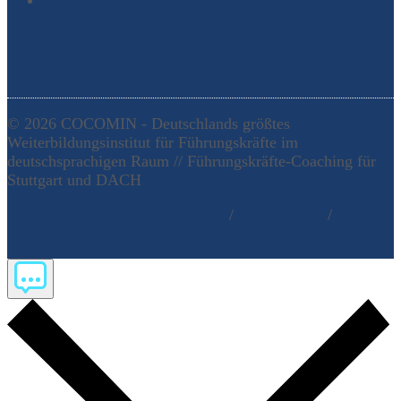
© 2026 COCOMIN - Deutschlands größtes
Weiterbildungsinstitut für Führungskräfte im
deutschsprachigen Raum // Führungskräfte-Coaching für
Stuttgart und DACH
Impressum
/
Datenschutz
/
Kontakt