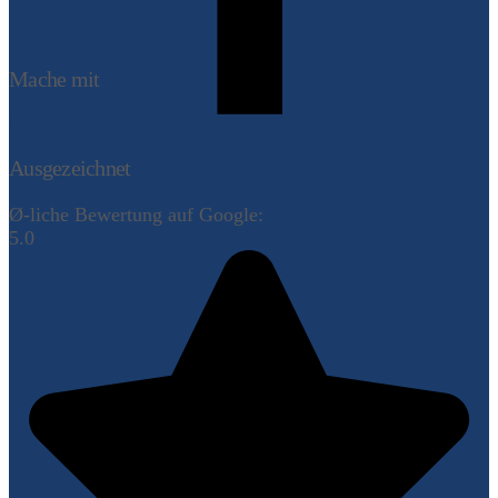
0711 - 79 44 887
info@cocomin.de
Mache mit
Karriere
Ausgezeichnet
Ø-liche Bewertung auf Google:
5.0