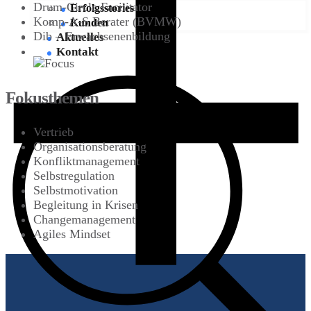
Drum-Circle Facilitator
Erfolgsstories
Komp-A-S Berater (BVMW)
Kunden
Dib – Erwachsenenbildung
Aktuelles
Kontakt
Fokusthemen
Vertrieb
Organisationsberatung
Konfliktmanagement
Selbstregulation
Selbstmotivation
Begleitung in Krisen
Changemanagement
Agiles Mindset