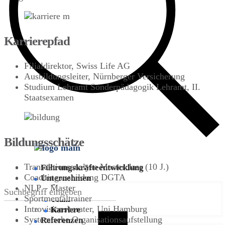
Karrierepfad
Filialdirektor, Swiss Life AG
Ausbildungsleiter, Nürnberger Versicherung
Studium Lehramt Sonderpädagogik Lehramt, II.
Staatsexamen
Bildungsschätze
Transaktionsanalyse Masterclass (10 J.)
Führungskräfte­entwicklung
Coachingausbildung DGTA
Unternehmen
NLP – Master
Über COCOMIN
Sportmentaltrainer
Team
Introvisionsberater, Uni Hamburg
Karriere
Systemische Organisationsaufstellung
Referenzen