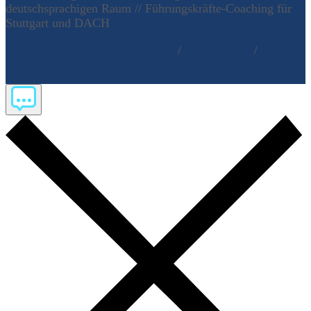
deutschsprachigen Raum // Führungskräfte-Coaching für
Stuttgart und DACH
Impressum
/
Datenschutz
/
Kontakt