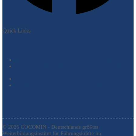
Quick Links
Blog
Was ist eine zukunftsfähige Führungskultur?
Führungskultur – Wie kann man sie nachhaltig
verändern?
6 Eigenschaften einer guten Führungskraft
Das System der Begleiteten Reflexion
© 2026 COCOMIN - Deutschlands größtes
Weiterbildungsinstitut für Führungskräfte im