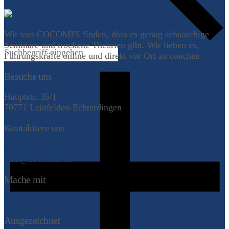
Wir von COCOMIN finden, dass es genug schnarchige
Seminare und trockene Theorien gibt. Wir lieben es,
Führungskräfte online und direkt vor Ort zu coachen.
Besuche uns
Hauptstr. 35/1
70771 Leinfelden-Echterdingen
Kontaktiere uns
0711 - 79 44 887
info@cocomin.de
Mache mit
Karriere
Ausgezeichnet